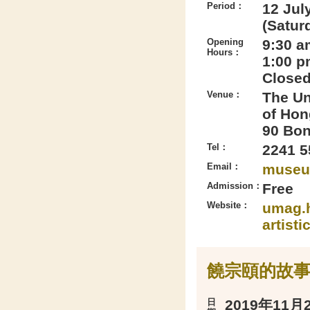
Period：
12 Jul
(Satur
Opening
9:30 a
Hours：
1:00 p
Closed
Venue：
The Un
of Hong
90 Bo
Tel：
2241 5
Email：
museu
Admission：
Free
Website：
umag.h
artisti
饒宗頤的故
日
2019年11月2