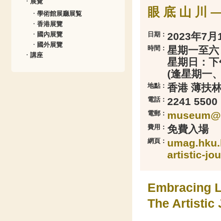
展覽
眼 底 山 川 —
學術館展廳展覧
香港展覽
日期：
2023年7月
國內展覽
國外展覽
時間：
星期一至六
講座
星期日：下
(逢星期一
地點：
香港 薄扶林
電話：
2241 55
電郵：
museum@h
費用：
免費入場
網頁：
umag.hku.h
artistic-jo
Embracing 
The Artistic