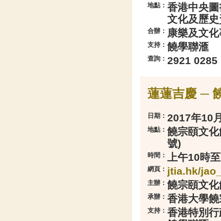
地點：
香港中央圖
文化及歷史資
合辦：
康樂及文化
支持：
饒學聯滙
查詢：
2921 0
蓮蓮吉慶 ─
日期：
2017年10月
地點：
饒宗頤文化館
號)
時間：
上午10時
網頁：
jtia.hk/ja
主辦：
饒宗頤文化
承辦：
香港大學饒
支持：
香港特別行