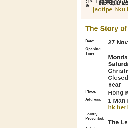
分享
「饒宗頤的
會
jaotipe.hku
The Story of
Date:
27 Nov
Opening
Time:
Monday
Saturd
Christ
Closed
Year
Place:
Hong K
Address:
1 Man 
hk.her
Jointly
Presented:
The Le