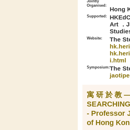
Jointly
Organised:
Hong K
Supported:
HKEdCi
Art ．J
Studie
Website:
The St
hk.her
hk.her
i.html
Symposium:
The St
jaotip
寓 研 於 教
SEARCHING 
- Professor 
of Hong Kon