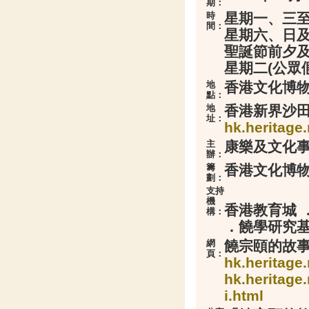
期：
時
星期一、三至五
間：
星期六、日及公
聖誕節前夕及農
星期二(公眾
地
香港文化博物
點：
地
香港新界沙
址：
hk.heritag
主
康樂及文化事
辦：
籌
香港文化博物
劃：
支持
機
香港教育城 
構：
．饒學研究基
網
饒宗頤的故
頁：
hk.heritage
hk.heritage
i.html