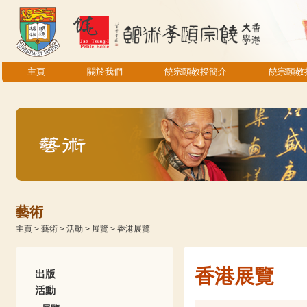
主頁
關於我們
饒宗頤教授簡介
饒宗頤教
藝術
主頁
>
藝術
>
活動
>
展覽
>
香港展覽
香港展覽
出版
活動