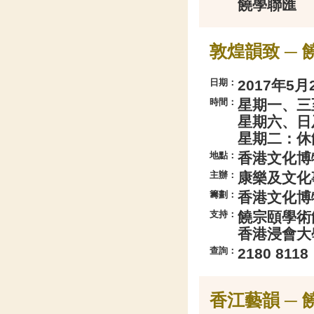
饒學聯匯
敦煌韻致 ─
日期：
2017年5月2
時間：
星期一、三
星期六、日
星期二：休
地點：
香港文化博
主辦：
康樂及文化
籌劃：
香港文化博
支持：
饒宗頤學術
香港浸會大
查詢：
2180 8118
香江藝韻 ─