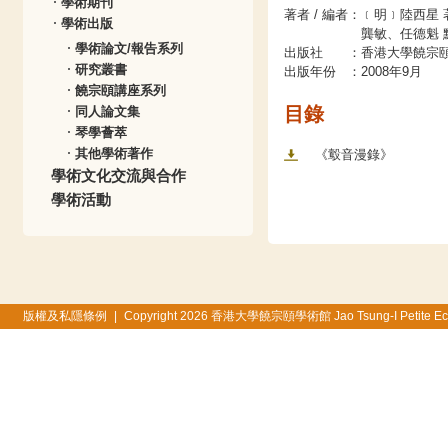
學術期刊
著者 / 編者
：
﹝明﹞陸西星 
學術出版
龔敏、任德魁 
學術論文/報告系列
出版社
：
香港大學饒宗
研究叢書
出版年份
：
2008年9月
饒宗頤講座系列
目錄
同人論文集
琴學薈萃
其他學術著作
《鷇音漫錄》
學術文化交流與合作
學術活動
版權及私隱條例
|
Copyright 2026 香港大學饒宗頤學術館 Jao Tsung-I Petite Ecole, 