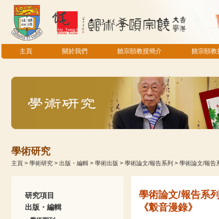
主頁
關於我們
饒宗頤教授簡介
饒宗頤教
學術研究
主頁
>
學術研究
>
出版・編輯
>
學術出版
>
學術論文/報告系列
>
學術論文/報告
學術論文/報告系
研究項目
《鷇音漫錄》
出版・編輯