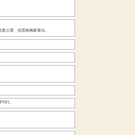
代黃公望、倪雲林兩家筆法。
黎刊行。