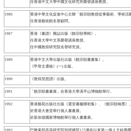
任香港中文大學中國文化研究所榮譽講座教授。
1986
香港中華文化促進中心主辦「饒宗頤教授從事藝術、學術活動
任香港藝術館名譽顧問。
1987
香港《畫譜》雜誌出版《饒宗頤專輯》。
任香港大學中文系榮譽講座教授。
任中國敦煌研究院名譽研究員。
1989
香港中文大學出版社出版《饒宗頤書畫集》。
《甲骨文通檢》(一) 出版。
1990
《敦煌琵琶譜》出版。
1991
「饒宗頤書畫展」在香港大學馮平山博物館舉行。
1992
香港藝苑出版社出版《選堂書楹聯初集》、《饒宗頤翰墨》
於香港大會堂舉行個人書畫展。
於新加坡國家博物館舉行個人書畫展。
1993
巴黎索邦高等研究院頒授建院125週年以來第一個人文科學