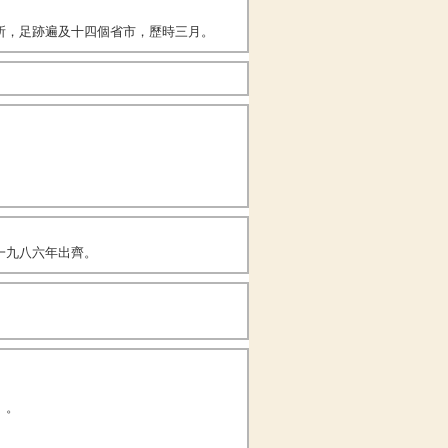
所，足跡遍及十四個省市，歷時三月。
一九八六年出齊。
」。