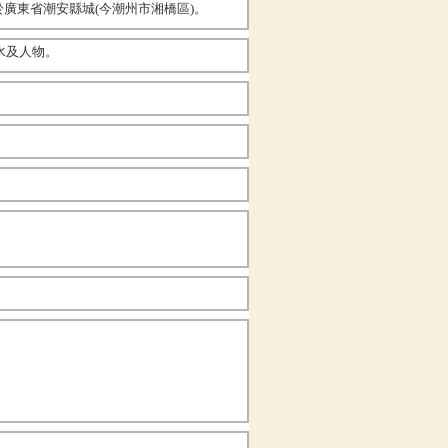
廣東省潮安縣城(今潮州市湘橋區)。
水及人物。