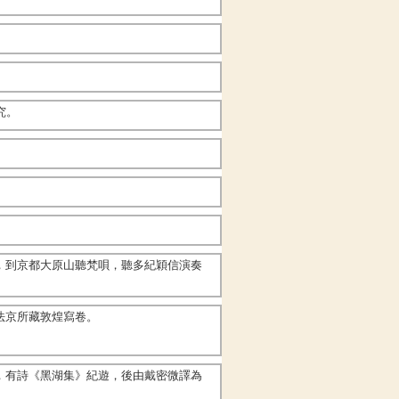
究。
，到京都大原山聽梵唄，聽多紀穎信演奏
法京所藏敦煌寫卷。
，有詩《黑湖集》紀遊，後由戴密微譯為