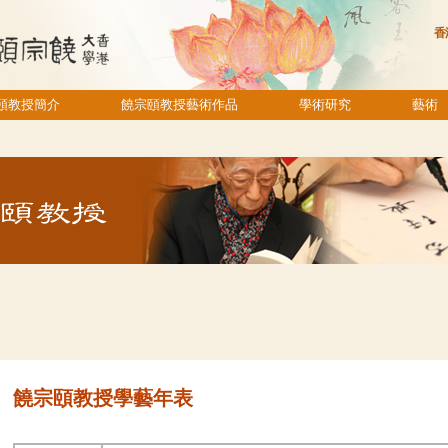
香
頤教授簡介
饒宗頤教授藝術作品
學術研究
藝術
饒宗頤教授學藝年表