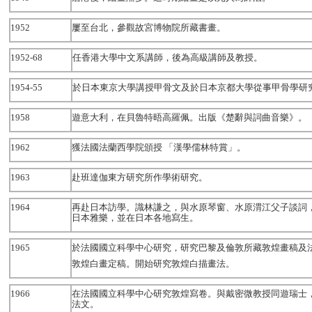
1952
屢至台北，參觀故宮博物院所藏書畫。
1952-68
任香港大學中文系講師，後為高級講師及教授。
1954-55
於日本東京大學講授甲骨文及於日本京都大學從事甲骨學研
1958
遊意大利，在貝魯特晤高羅佩。出版《楚辭與詞曲音樂》。
1962
獲法國法蘭西學院頒授 「漢學儒林特賞」。
1963
赴班達伽東方研究所作學術研究。
1964
再赴日本訪學。識林謙之，與水原琴窗、水原渭江父子談詞
日本雅樂，並在日本各地寫生。
1965
於法國國立科學中心研究，研究巴黎及倫敦所藏敦煌畫稿及
敦煌白畫定稿。開始研究敦煌白描畫法。
1966
在法國國立科學中心研究敦煌寫卷。與戴密微教授同遊瑞士
法文。