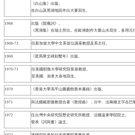
《白山集》出版。
在白山及黑湖地區作出大量寫生。
1968
出版《固庵詞》。
《黑湖集》在瑞士所出。在歐洲創作大量山水寫生，多用元
1968-73
任新加坡大學中文系首位講座教授及系主任。
1969
《星馬華文碑刻繫年》出版。
1970-71
任美國耶魯大學研究院客座教授。
至美國、加拿大各地寫生。
1970
《香港大學馮平山圖書館善本書錄》出版。
1971
與法國戴密微教授合著《敦煌曲》，分中、法兩種文字在巴
1972
任台灣中央研究院歷史研究所教授、法國遠東學院院士。
發表《詞與畫》論文。
1973
連續四年參加日本南畫院書畫年展。