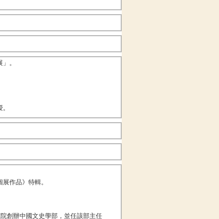
展」。
授。
個展作品》特輯。
究院創辦中國文史學部，並任該部主任