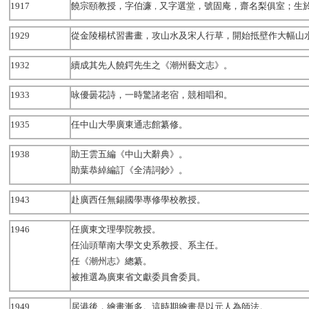
1917
饒宗頤教授，
字伯濂
又字選堂
，
號固庵
，齋名梨俱室；生於
，
1929
從金陵楊栻習書畫，攻山水及宋人行草，開始抵壁作大幅山
1932
續成其先人饒鍔先生之《潮州藝文志》。
1933
咏優曇花詩，一時驚諸老宿，競相唱和。
1935
任中山大學廣東通志館纂修。
1938
助王雲五編《中山大辭典》。
助葉恭綽編訂《全清詞鈔》。
1943
赴廣西任無錫國學專修學校教授。
1946
任廣東文理學院教授。
任汕頭華南大學文史系教授、系主任。
任《潮州志》總纂。
被推選為廣東省文獻委員會委員。
1949
居港後，繪畫漸多。這時期繪畫是以元人為師法。