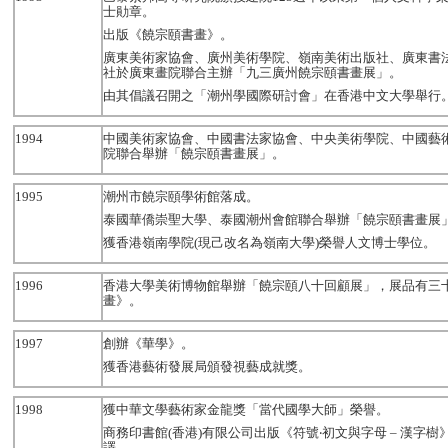
士勛章。
出版《饒宗頤書畫》。
廣東美術家協會、廣州美術學院、嶺南美術出版社、廣東書
社於廣東畫院聯合主辦「九三廣州饒宗頤書畫展」。
由其倡議召開之「潮州學國際研討會」在香港中文大學舉行
1994
中國美術家協會、中國書法家協會、中央美術學院、中國藝
院聯合舉辦「饒宗頤書畫展」。
1995
潮州市饒宗頤學術館落成。
泰國華僑崇聖大學、泰國潮州會館聯合舉辦「饒宗頤書畫展
獲香港嶺南學院(現己改名為嶺南大學)榮譽人文博士學位。
1996
香港大學美術博物館舉辦「饒宗頤八十回顧展」，展品有三
畫》。
1997
創辦《華學》。
獲香港藝術發展局頒發視藝成就獎。
1998
獲中華文學藝術家金龍獎「當代國學大師」榮譽。
商務印書館(香港)有限公司出版《符號‧初文與字母 – 漢字
譯。