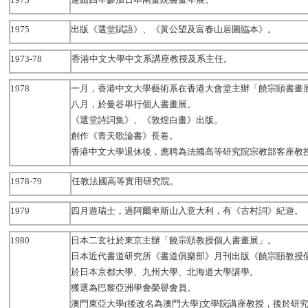
1975
出版《選堂賦語》、《黃公望及富春山居圖臨本》。
1973-78
香港中文大學中文系講座教授及系主任。
1978
一月，香港中文大學藝術系在香港大會堂主辦「饒宗頤書畫
八月，於曼谷舉行個人書畫展。
《選堂詩詞集》、《敦煌白畫》出版。
創作《青天歌論書》長卷。
香港中文大學退休後，應聘為法國高等研究院宗教部客座教
1978-79
任教法國高等實用研究院。
1979
四月遊瑞士，過阿爾卑斯山入意大利，有《古村詞》紀遊。
1980
日本二玄社於東京主辦「饒宗頤教授個人書畫展」。
日本近代書道研究所《書道俱樂部》月刊出版《饒宗頤教授
於日本京都大學、九州大學、北海道大學講學。
獲選為巴黎亞洲學會榮譽會員。
澳門東亞大學(後改名為澳門大學)文學院講座教授，後於研