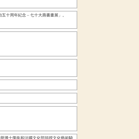
五十周年紀念 – 七十大壽書畫展」。
。
榮譽博士學銜和法國文化部頒授文化藝術騎