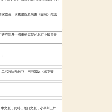
法家協會、廣東畫院及廣東《畫廊》雜誌
。
術研究院及中國畫研究院於北京中國書畫
」。
十二呎寬巨幅荷花，同時出版《選堂書
樹》中文版，同時出版日文版，小早川三郎