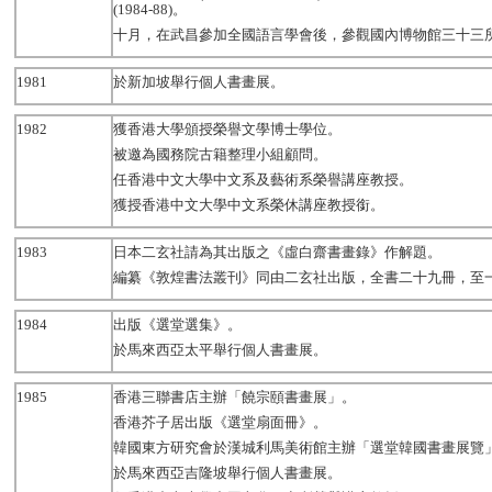
(1984-88)。
十月，在武昌參加全國語言學會後，參觀國內博物館三十三
1981
於新加坡舉行個人書畫展。
1982
獲香港大學頒授榮譽文學博士學位。
被邀為國務院古籍整理小組顧問。
任香港中文大學中文系及藝術系榮譽講座教授。
獲授香港中文大學中文系榮休講座教授銜。
1983
日本二玄社請為其出版之《虛白齋書畫錄》作解題。
編纂《敦煌書法叢刊》同由二玄社出版，全書二十九冊，至
1984
出版《選堂選集》。
於馬來西亞太平舉行個人書畫展。
1985
香港三聯書店主辦「饒宗頤書畫展」。
香港芥子居出版《選堂扇面冊》。
韓國東方研究會於漢城利馬美術館主辦「選堂韓國書畫展覽
於馬來西亞吉隆坡舉行個人書畫展。