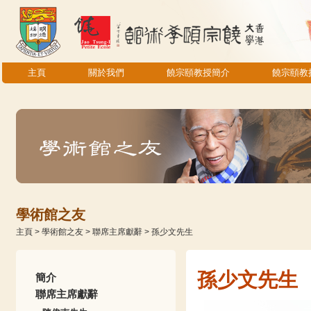
主頁
關於我們
饒宗頤教授簡介
饒宗頤教
學術館之友
主頁
>
學術館之友
>
聯席主席獻辭
>
孫少文先生
孫少文先生
簡介
聯席主席獻辭