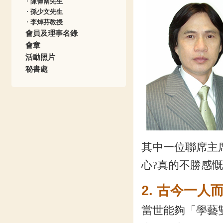
陳偉南先生
孫少文先生
李焯芬教授
會員及理事名錄
會章
活動照片
秘書處
其中一位聯席主
心?真的不勝感
2. 古今一人
當世能夠「學藝