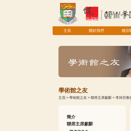
主頁
關於我們
饒宗
學術館之友
主頁
>
學術館之友
>
聯席主席獻辭
>
李焯芬教
簡介
聯席主席獻辭