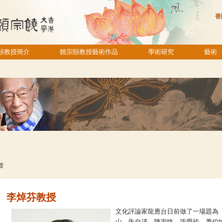
香
頤教授簡介
饒宗頤教授藝術作品
學術研究
藝術
授
李焯芬教授
文化評論家龍應台日前做了一場題為
山、朱自清、陳寅恪、張愛玲、蕭伯