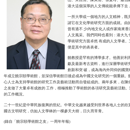
港大這個深厚的人文傳統能承傳下去
一所大學或一個地方的人文精神，既
諸它在文化學術研究方面的成就。由
曾有過不 少內地文化人或作家南來
人文風采。我們同時也看到：港大九
學術研究方面卓然 有成的人文學者。
便是其中的表表者。
饒教授是罕有的博學多才。他善於利
獻及最新考古資料，進行深層學術研
創新和突 破，成為海內外同仰的國
年成立饒宗頤學術館，並深信學術館日後必成為中國文化研究的一個重鎮。饒
心人士為支持學術館的研究工作及藝術活動而自發組成的。兩年多來，在陳
之友做了大量卓有成效的 工作，積極推動了學術館的各項研究及藝術活動。
的工作概況。
二十一世紀是中華民族復興的世紀。中華文化越來越受到世界各地人士的欣
國古文明研究，仿如人文學林的一棵參天大樹，日久而常青。
(錄自「饒宗頤學術館之友」一周年年報)