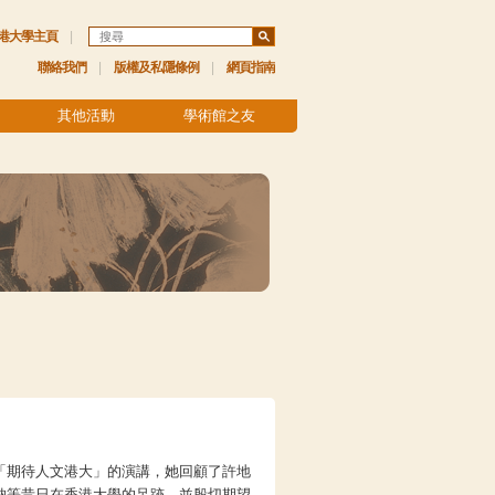
港大學主頁
|
聯絡我們
|
版權及私隱條例
|
網頁指南
其他活動
學術館之友
「期待人文港大」的演講，她回顧了許地
納等昔日在香港大學的足跡，並殷切期望