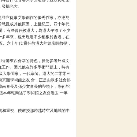
，發揚光大。
見諸它從事文學創作的優秀作家，亦應見
於戰亂或其他原因，上世紀三、四十年代
香港，有些曾任教港大，為港大平添了不少
十多年來，也出現過不少植根於香港，在
五、六十年代 嘗任教港大的饒宗頤教授，
用香港東西薈萃的特色，廣泛參考外國文
究工作。因此他在許多學術問題上，時有
寶級大學問家，一代宗師。港大於二零零三
宗頤學術館之友 會，正是由眾多社會熱
偉南會長及孫少文會長的帶領下，學術館
這本年報簡述了學術館之友會過去 一年
賞和重視。饒教授那跨越時空及地域的中