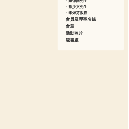
陳偉南先生
孫少文先生
李焯芬教授
會員及理事名錄
會章
活動照片
秘書處