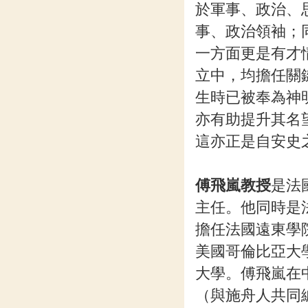
於軍事、政治、
事、政治領袖；
一方面更是有才
立中，均擔任關
生時已被奉為神
亦有助提升其名
這亦正是自安史
傅飛嵐教授
是法
主任。他同時是法
擔任法國遠東學
美國哥倫比亞大
大學。傅飛嵐在
（與施舟人共同編