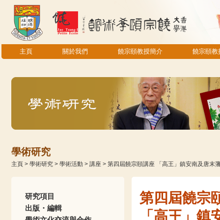
主頁
關於我們
饒宗頤教授簡介
饒宗頤教
學術研究
主頁
>
學術研究
>
學術活動
>
講座
>
第四屆饒宗頤講座 「高王」鎮安南及唐末
第四屆饒宗
研究項目
出版・編輯
「高王」鎮
學術文化交流與合作