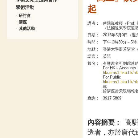
起
學術活動
研討會
講座
講者：
傅飛嵐教授（Prof. Fra
（法國遠東學院道
其他活動
日期：
2015年5月9日（週
時間：
下午 2時30分－5時
地點：
香港大學群芳講堂（
語言：
英語
報名：
有興趣者可到此連
For HKU Accounts
hkuems1.hku.hk/hk
For Public
hkuems1.hku.hk/hk
或
於講座當天現場報
查詢：
3917 5809
內容摘要：
高駢(
造者，亦於唐代