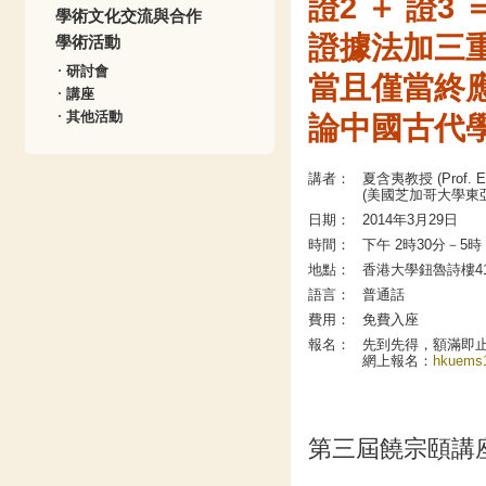
證2 ＋ 證3 
學術文化交流與合作
證據法加三
學術活動
研討會
當且僅當終
講座
其他活動
論中國古代
講者：
夏含夷教授 (Prof. Edw
(美國芝加哥大學東
日期：
2014年3月29日
時間：
下午 2時30分－5時
地點：
香港大學鈕魯詩樓4
語言：
普通話
費用：
免費入座
報名：
先到先得，額滿即
網上報名：
hkuems1
第三屆饒宗頤講