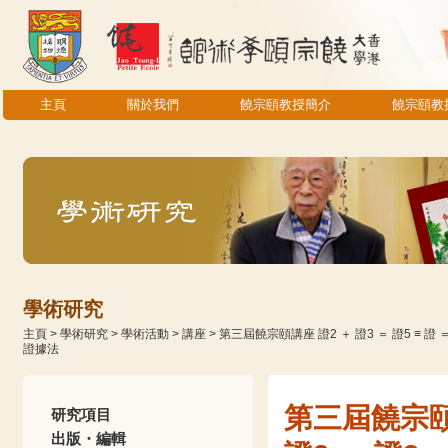
主頁
關於我們
饒宗頤教授簡介
饒宗頤教
學術研究
主頁
>
學術研究
>
學術活動
>
講座
>
第三屆饒宗頤講座 證2 ＋ 證3 ＝ 證5
證據法
第三屆饒宗
研究項目
出版・編輯